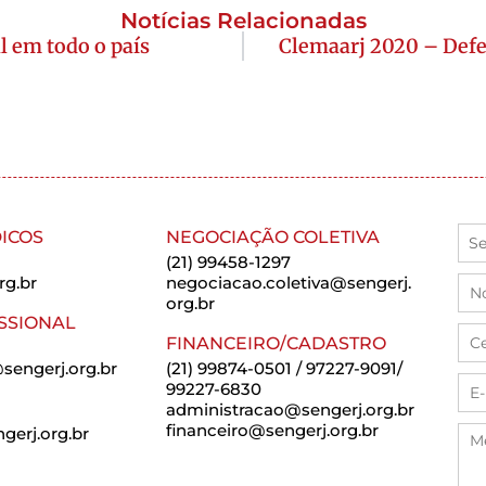
Notícias Relacionadas
l em todo o país
Clemaarj 2020 – Defe
ICOS
NEGOCIAÇÃO COLETIVA
(21) 99458-1297
rg.br
negociacao.coletiva@sengerj.
org.br
SSIONAL
FINANCEIRO/CADASTRO
sengerj.org.br
(21) 99874-0501 / 97227-9091/
99227-6830
administracao@sengerj.org.br
financeiro@sengerj.org.br
erj.org.br