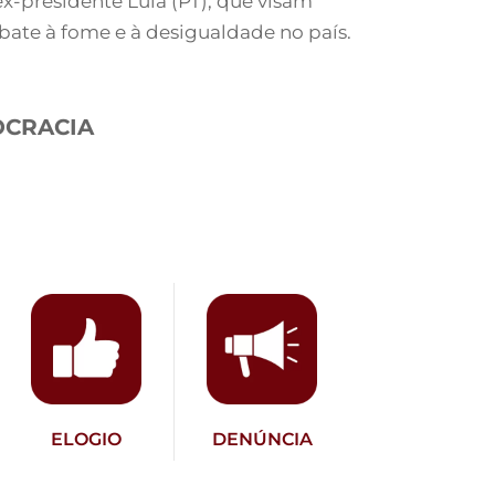
-presidente Lula (PT), que visam
ate à fome e à desigualdade no país.
OCRACIA
ELOGIO
DENÚNCIA