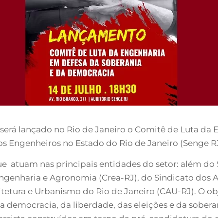
h, será lançado no Rio de Janeiro o Comitê de Luta d
s Engenheiros no Estado do Rio de Janeiro (Senge RJ
que atuam nas principais entidades do setor: além do
genharia e Agronomia (Crea-RJ), do Sindicato dos A
itetura e Urbanismo do Rio de Janeiro (CAU-RJ). O obje
a democracia, da liberdade, das eleições e da sobera