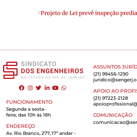
Projeto de Lei prevê inspeção predia
ASSUNTOS JURÍD
(21) 99456-1290
juridico@sengerj.o
APOIO AO PROFI
(21) 97223-2128
FUNCIONAMENTO
apoioprofissional@
Segunda a sexta-
feira, das 10h às 18h
COMUNICAÇÃO
comunicacao@seng
ENDEREÇO
Av. Rio Branco, 277, 17º andar -