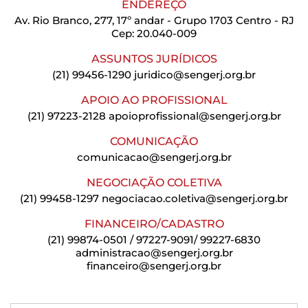
ENDEREÇO
Av. Rio Branco, 277, 17º andar - Grupo 1703 Centro - RJ
Cep: 20.040-009
ASSUNTOS JURÍDICOS
(21) 99456-1290
juridico@sengerj.org.br
APOIO AO PROFISSIONAL
(21) 97223-2128
apoioprofissional@sengerj.org.br
COMUNICAÇÃO
comunicacao@sengerj.org.br
NEGOCIAÇÃO COLETIVA
(21) 99458-1297
negociacao.coletiva@sengerj.org.br
FINANCEIRO/CADASTRO
(21) 99874-0501 / 97227-9091/ 99227-6830
administracao@sengerj.org.br
financeiro@sengerj.org.br