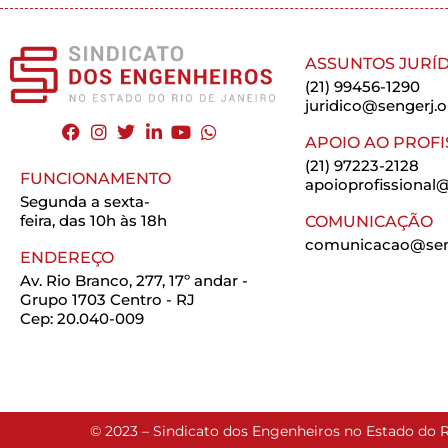
ASSUNTOS JURÍD
(21) 99456-1290
juridico@sengerj.o
APOIO AO PROFI
(21) 97223-2128
FUNCIONAMENTO
apoioprofissional@
Segunda a sexta-
feira, das 10h às 18h
COMUNICAÇÃO
comunicacao@seng
ENDEREÇO
Av. Rio Branco, 277, 17º andar -
Grupo 1703 Centro - RJ
Cep: 20.040-009
© 2023 – Sindicato dos Engenheiros no Estado do R