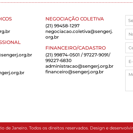
ICOS
NEGOCIAÇÃO COLETIVA
(21) 99458-1297
rg.br
negociacao.coletiva@sengerj.
org.br
SSIONAL
FINANCEIRO/CADASTRO
sengerj.org.br
(21) 99874-0501 / 97227-9091/
99227-6830
administracao@sengerj.org.br
financeiro@sengerj.org.br
erj.org.br
io de Janeiro. Todos os direitos reservados. Design e desenvol