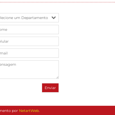
vimento por
NetartWeb
.