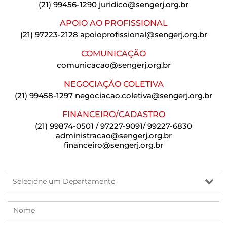
(21) 99456-1290
juridico@sengerj.org.br
APOIO AO PROFISSIONAL
(21) 97223-2128
apoioprofissional@sengerj.org.br
COMUNICAÇÃO
comunicacao@sengerj.org.br
NEGOCIAÇÃO COLETIVA
(21) 99458-1297
negociacao.coletiva@sengerj.org.br
FINANCEIRO/CADASTRO
(21) 99874-0501 / 97227-9091/ 99227-6830
administracao@sengerj.org.br
financeiro@sengerj.org.br