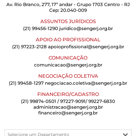
Av. Rio Branco, 277, 17º andar - Grupo 1703 Centro - RJ
Cep: 20.040-009
ASSUNTOS JURÍDICOS
(21) 99456-1290
juridico@sengerj.org.br
APOIO AO PROFISSIONAL
(21) 97223-2128
apoioprofissional@sengerj.org.br
COMUNICAÇÃO
comunicacao@sengerj.org.br
NEGOCIAÇÃO COLETIVA
(21) 99458-1297
negociacao.coletiva@sengerj.org.br
FINANCEIRO/CADASTRO
(21) 99874-0501 / 97227-9091/ 99227-6830
administracao@sengerj.org.br
financeiro@sengerj.org.br