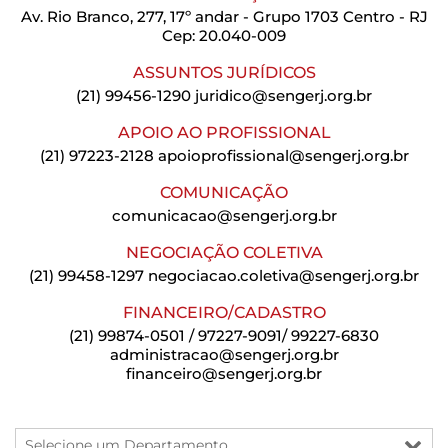
Av. Rio Branco, 277, 17º andar - Grupo 1703 Centro - RJ
Cep: 20.040-009
ASSUNTOS JURÍDICOS
(21) 99456-1290
juridico@sengerj.org.br
APOIO AO PROFISSIONAL
(21) 97223-2128
apoioprofissional@sengerj.org.br
COMUNICAÇÃO
comunicacao@sengerj.org.br
NEGOCIAÇÃO COLETIVA
(21) 99458-1297
negociacao.coletiva@sengerj.org.br
FINANCEIRO/CADASTRO
(21) 99874-0501 / 97227-9091/ 99227-6830
administracao@sengerj.org.br
financeiro@sengerj.org.br