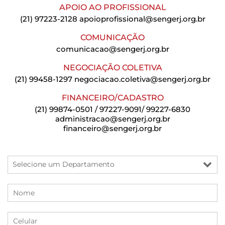
APOIO AO PROFISSIONAL
(21) 97223-2128
apoioprofissional@sengerj.org.br
COMUNICAÇÃO
comunicacao@sengerj.org.br
NEGOCIAÇÃO COLETIVA
(21) 99458-1297
negociacao.coletiva@sengerj.org.br
FINANCEIRO/CADASTRO
(21) 99874-0501 / 97227-9091/ 99227-6830
administracao@sengerj.org.br
financeiro@sengerj.org.br