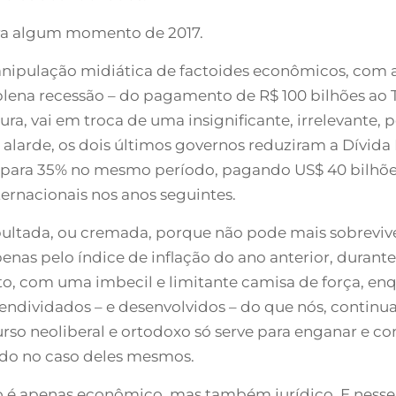
ra algum momento de 2017.
manipulação midiática de factoides econômicos, com 
lena recessão – do pagamento de R$ 100 bilhões ao 
ra, vai em troca de uma insignificante, irrelevante,
r alarde, os dois últimos governos reduziram a Dívid
% para 35% no mesmo período, pagando US$ 40 bilhõ
ernacionais nos anos seguintes.
sepultada, ou cremada, porque não pode mais sobreviv
enas pelo índice de inflação do ano anterior, duran
, com uma imbecil e limitante camisa de força, enq
ndividados – e desenvolvidos – do que nós, continuar
urso neoliberal e ortodoxo só serve para enganar e con
ado no caso deles mesmos.
ão é apenas econômico, mas também jurídico. E nesse 