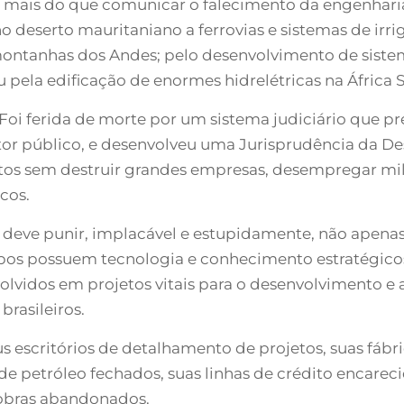
 mais do que comunicar o falecimento da engenharia 
o deserto mauritaniano a ferrovias e sistemas de irr
 montanhas dos Andes; pelo desenvolvimento de sist
u pela edificação de enormes hidrelétricas na África 
Foi ferida de morte por um sistema judiciário que 
etor público, e desenvolveu uma Jurisprudência da D
tos sem destruir grandes empresas, desempregar milh
cos.
 deve punir, implacável e estupidamente, não apenas
rupos possuem tecnologia e conhecimento estratégico
olvidos em projetos vitais para o desenvolvimento e 
rasileiros.
s escritórios de detalhamento de projetos, suas fábri
 petróleo fechados, suas linhas de crédito encareci
 obras abandonados.