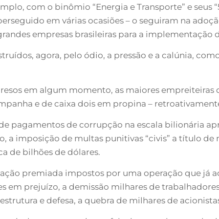
mplo, com o binômio “Energia e Transporte” e seus “5
perseguido em várias ocasiões – o seguiram na ado
grandes empresas brasileiras para a implementação d
ruídos, agora, pelo ódio, a pressão e a calúnia, com
resos em algum momento, as maiores empreiteiras do
panha e de caixa dois em propina – retroativamente,
s de pagamentos de corrupção na escala bilionária a
, a imposição de multas punitivas “civis” a título d
ca de bilhões de dólares.
elação premiada impostos por uma operação que já ac
s em prejuízo, a demissão milhares de trabalhadores
raestrutura e defesa, a quebra de milhares de acionista