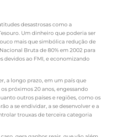
atitudes desastrosas como a
Tesouro. Um dinheiro que poderia ser
 pouco mais que simbólica redução de
a Nacional Bruta de 80% em 2002 para
es devidos ao FMI, e economizando
er, a longo prazo, em um país que
te os próximos 20 anos, engessando
uanto outros países e regiões, como os
ão a se endividar, a se desenvolver e a
trolar trouxas de terceira categoria
caso, gera ganhos reais, que vão além