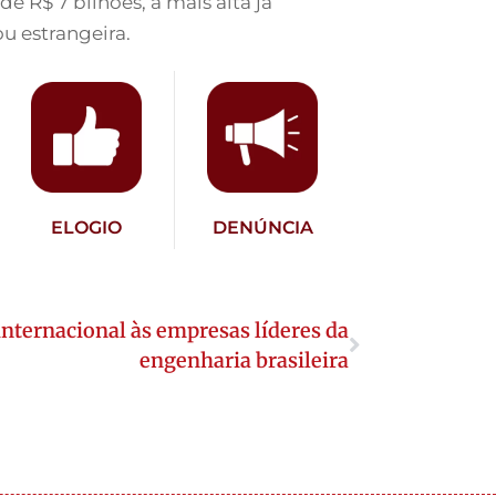
 R$ 7 bilhões, a mais alta já
u estrangeira.
ELOGIO
DENÚNCIA
internacional às empresas líderes da
engenharia brasileira