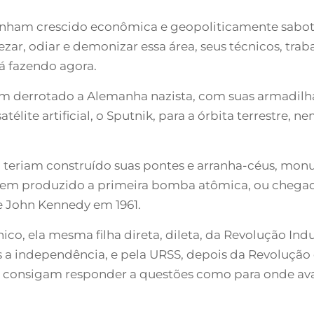
nham crescido econômica e geopoliticamente sabotan
ar, odiar e demonizar essa área, seus técnicos, trab
tá fazendo agora.
am derrotado a Alemanha nazista, com suas armadilha
élite artificial, o Sputnik, para a órbita terrestre, n
 teriam construído suas pontes e arranha-céus, mon
Nem produzido a primeira bomba atômica, ou chegado
e John Kennedy em 1961.
co, ela mesma filha direta, dileta, da Revolução Indus
 a independência, e pela URSS, depois da Revolução 
 consigam responder a questões como para onde ava