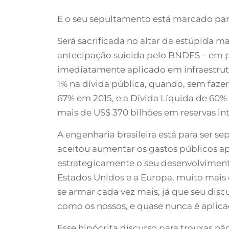
E o seu sepultamento está marcado pa
Será sacrificada no altar da estúpida 
antecipação suicida pelo BNDES – em p
imediatamente aplicado em infraestrutu
1% na dívida pública, quando, sem faze
67% em 2015, e a Dívida Líquida de 60
mais de US$ 370 bilhões em reservas int
A engenharia brasileira está para ser 
aceitou aumentar os gastos públicos ap
estrategicamente o seu desenvolvimento
Estados Unidos e a Europa, muito mais e
se armar cada vez mais, já que seu disc
como os nossos, e quase nunca é aplic
Esse hipócrita discurso para trouxas n