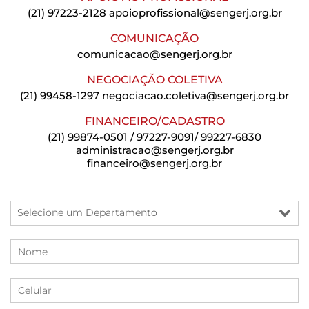
(21) 97223-2128
apoioprofissional@sengerj.org.br
COMUNICAÇÃO
comunicacao@sengerj.org.br
NEGOCIAÇÃO COLETIVA
(21) 99458-1297
negociacao.coletiva@sengerj.org.br
FINANCEIRO/CADASTRO
(21) 99874-0501 / 97227-9091/ 99227-6830
administracao@sengerj.org.br
financeiro@sengerj.org.br