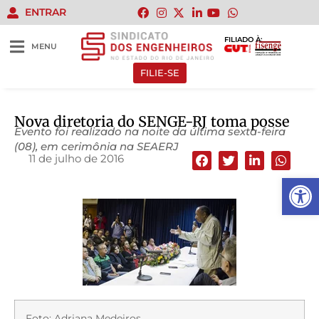
ENTRAR
FILIADO À:
MENU
FILIE-SE
Nova diretoria do SENGE-RJ toma posse
Evento foi realizado na noite da última sexta-feira
(08), em cerimônia na SEAERJ
11 de julho de 2016
Abrir 
Foto: Adriana Medeiros