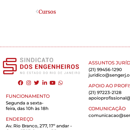
Cursos
ASSUNTOS JURÍD
(21) 99456-1290
juridico@sengerj.o
APOIO AO PROFI
(21) 97223-2128
FUNCIONAMENTO
apoioprofissional@
Segunda a sexta-
feira, das 10h às 18h
COMUNICAÇÃO
comunicacao@seng
ENDEREÇO
Av. Rio Branco, 277, 17º andar -