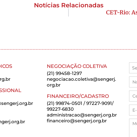
Notícias Relacionadas
CET-Rio: As
ICOS
NEGOCIAÇÃO COLETIVA
(21) 99458-1297
rg.br
negociacao.coletiva@sengerj.
org.br
SSIONAL
FINANCEIRO/CADASTRO
sengerj.org.br
(21) 99874-0501 / 97227-9091/
99227-6830
administracao@sengerj.org.br
financeiro@sengerj.org.br
erj.org.br