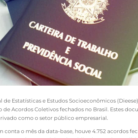
 de Estatísticas e Estudos Socioeconômicos (Dieese)
o de Acordos Coletivos fechados no Brasil. Estes do
rivado como o setor público empresarial.
m conta o mês da data-base, houve 4.752 acordos fe