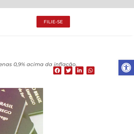
FILIE-SE
Abrir 
enas 0,9% acima da inflação.