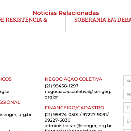
Notícias Relacionadas
DE RESISTÊNCIA &
SOBERANIA EM DEBATE:
ICOS
NEGOCIAÇÃO COLETIVA
(21) 99458-1297
rg.br
negociacao.coletiva@sengerj.
org.br
SSIONAL
FINANCEIRO/CADASTRO
sengerj.org.br
(21) 99874-0501 / 97227-9091/
99227-6830
administracao@sengerj.org.br