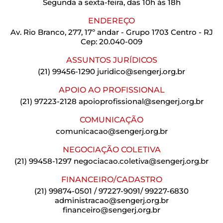
Segunda a sexta-feira, das 10h às 18h
ENDEREÇO
Av. Rio Branco, 277, 17º andar - Grupo 1703 Centro - RJ
Cep: 20.040-009
ASSUNTOS JURÍDICOS
(21) 99456-1290
juridico@sengerj.org.br
APOIO AO PROFISSIONAL
(21) 97223-2128
apoioprofissional@sengerj.org.br
COMUNICAÇÃO
comunicacao@sengerj.org.br
NEGOCIAÇÃO COLETIVA
(21) 99458-1297
negociacao.coletiva@sengerj.org.br
FINANCEIRO/CADASTRO
(21) 99874-0501 / 97227-9091/ 99227-6830
administracao@sengerj.org.br
financeiro@sengerj.org.br