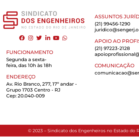
ASSUNTOS JURÍD
(21) 99456-1290
juridico@sengerj.o
APOIO AO PROFI
(21) 97223-2128
FUNCIONAMENTO
apoioprofissional@
Segunda a sexta-
feira, das 10h às 18h
COMUNICAÇÃO
comunicacao@seng
ENDEREÇO
Av. Rio Branco, 277, 17º andar -
Grupo 1703 Centro - RJ
Cep: 20.040-009
© 2023 – Sindicato dos Engenheiros no Estado do R