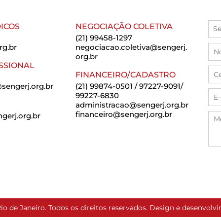
ICOS
NEGOCIAÇÃO COLETIVA
(21) 99458-1297
rg.br
negociacao.coletiva@sengerj.
org.br
SSIONAL
FINANCEIRO/CADASTRO
sengerj.org.br
(21) 99874-0501 / 97227-9091/
99227-6830
administracao@sengerj.org.br
financeiro@sengerj.org.br
erj.org.br
io de Janeiro. Todos os direitos reservados. Design e desenvol