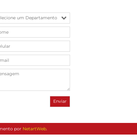
vimento por
NetartWeb
.