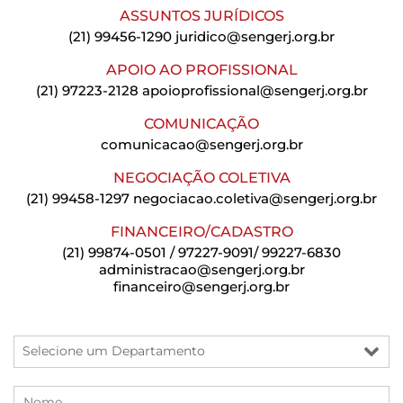
ASSUNTOS JURÍDICOS
(21) 99456-1290
juridico@sengerj.org.br
APOIO AO PROFISSIONAL
(21) 97223-2128
apoioprofissional@sengerj.org.br
COMUNICAÇÃO
comunicacao@sengerj.org.br
NEGOCIAÇÃO COLETIVA
(21) 99458-1297
negociacao.coletiva@sengerj.org.br
FINANCEIRO/CADASTRO
(21) 99874-0501 / 97227-9091/ 99227-6830
administracao@sengerj.org.br
financeiro@sengerj.org.br