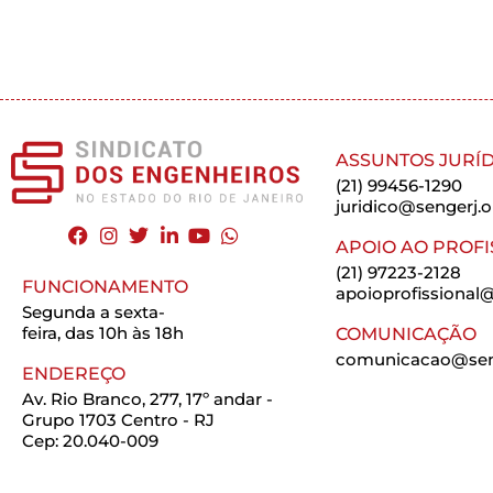
ASSUNTOS JURÍD
(21) 99456-1290
juridico@sengerj.o
APOIO AO PROFI
(21) 97223-2128
FUNCIONAMENTO
apoioprofissional@
Segunda a sexta-
feira, das 10h às 18h
COMUNICAÇÃO
comunicacao@seng
ENDEREÇO
Av. Rio Branco, 277, 17º andar -
Grupo 1703 Centro - RJ
Cep: 20.040-009