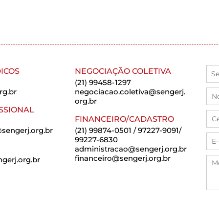
ICOS
NEGOCIAÇÃO COLETIVA
(21) 99458-1297
rg.br
negociacao.coletiva@sengerj.
org.br
SSIONAL
FINANCEIRO/CADASTRO
sengerj.org.br
(21) 99874-0501 / 97227-9091/
99227-6830
administracao@sengerj.org.br
financeiro@sengerj.org.br
erj.org.br