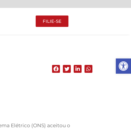
FILIE-SE
Abrir 
ema Elétrico (ONS) aceitou o