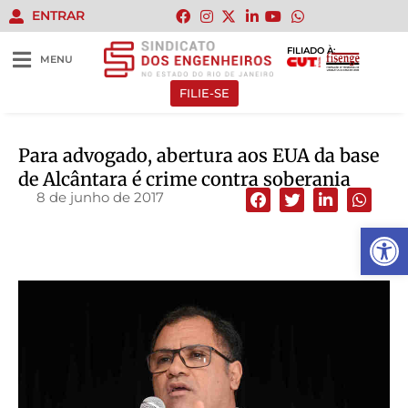
ENTRAR
FILIADO À:
MENU
FILIE-SE
Para advogado, abertura aos EUA da base
de Alcântara é crime contra soberania
8 de junho de 2017
Abrir 