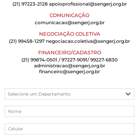
(21) 97223-2128
apoioprofissional@sengerj.org.br
COMUNICAÇÃO
comunicacao@sengerj.org.br
NEGOCIAÇÃO COLETIVA
(21) 99458-1297
negociacao.coletiva@sengerj.org.br
FINANCEIRO/CADASTRO
(21) 99874-0501 / 97227-9091/ 99227-6830
administracao@sengerj.org.br
financeiro@sengerj.org.br