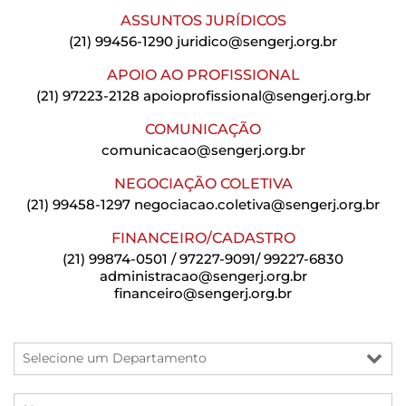
ASSUNTOS JURÍDICOS
(21) 99456-1290
juridico@sengerj.org.br
APOIO AO PROFISSIONAL
(21) 97223-2128
apoioprofissional@sengerj.org.br
COMUNICAÇÃO
comunicacao@sengerj.org.br
NEGOCIAÇÃO COLETIVA
(21) 99458-1297
negociacao.coletiva@sengerj.org.br
FINANCEIRO/CADASTRO
(21) 99874-0501 / 97227-9091/ 99227-6830
administracao@sengerj.org.br
financeiro@sengerj.org.br