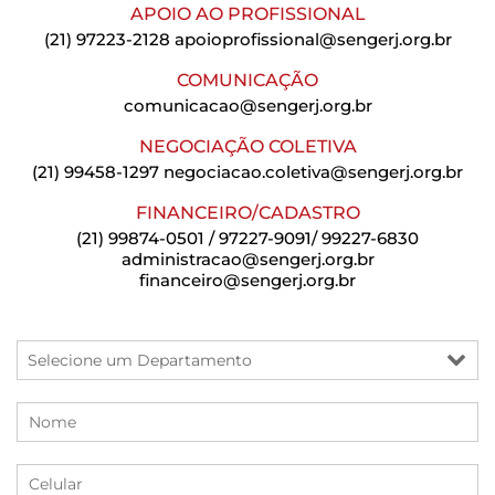
APOIO AO PROFISSIONAL
(21) 97223-2128
apoioprofissional@sengerj.org.br
COMUNICAÇÃO
comunicacao@sengerj.org.br
NEGOCIAÇÃO COLETIVA
(21) 99458-1297
negociacao.coletiva@sengerj.org.br
FINANCEIRO/CADASTRO
(21) 99874-0501 / 97227-9091/ 99227-6830
administracao@sengerj.org.br
financeiro@sengerj.org.br