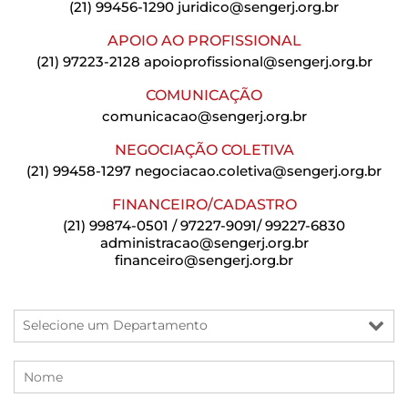
(21) 99456-1290
juridico@sengerj.org.br
APOIO AO PROFISSIONAL
(21) 97223-2128
apoioprofissional@sengerj.org.br
COMUNICAÇÃO
comunicacao@sengerj.org.br
NEGOCIAÇÃO COLETIVA
(21) 99458-1297
negociacao.coletiva@sengerj.org.br
FINANCEIRO/CADASTRO
(21) 99874-0501 / 97227-9091/ 99227-6830
administracao@sengerj.org.br
financeiro@sengerj.org.br