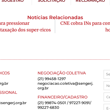
SUGESTÃO
SOLICITAÇÃO
RECLAMAÇÃO
Notícias Relacionadas
ara pressionar
CNE cobra INs para con
taxação dos super-ricos
ho
ICOS
NEGOCIAÇÃO COLETIVA
(21) 99458-1297
rg.br
negociacao.coletiva@sengerj.
org.br
SSIONAL
FINANCEIRO/CADASTRO
sengerj.org.br
(21) 99874-0501 / 97227-9091/
99227-6830