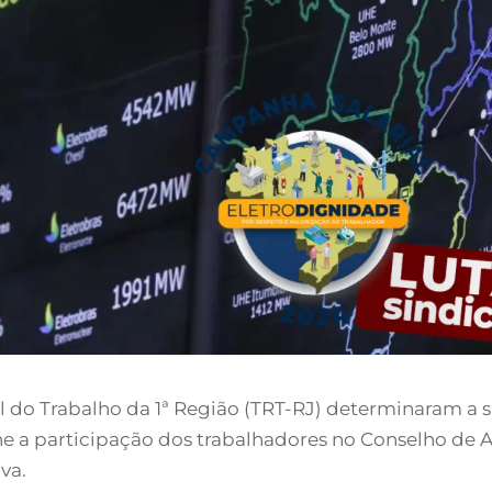
do Trabalho da 1ª Região (TRT-RJ) determinaram a s
ine a participação dos trabalhadores no Conselho d
va.