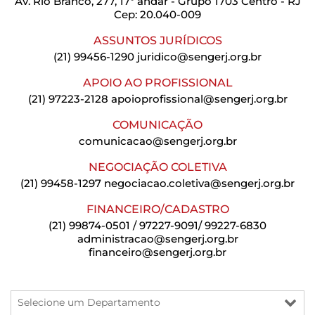
Av. Rio Branco, 277, 17º andar - Grupo 1703 Centro - RJ
Cep: 20.040-009
ASSUNTOS JURÍDICOS
(21) 99456-1290
juridico@sengerj.org.br
APOIO AO PROFISSIONAL
(21) 97223-2128
apoioprofissional@sengerj.org.br
COMUNICAÇÃO
comunicacao@sengerj.org.br
NEGOCIAÇÃO COLETIVA
(21) 99458-1297
negociacao.coletiva@sengerj.org.br
FINANCEIRO/CADASTRO
(21) 99874-0501 / 97227-9091/ 99227-6830
administracao@sengerj.org.br
financeiro@sengerj.org.br