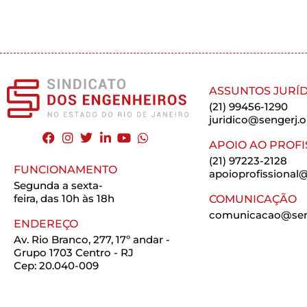
ASSUNTOS JURÍD
(21) 99456-1290
juridico@sengerj.o
APOIO AO PROFI
(21) 97223-2128
FUNCIONAMENTO
apoioprofissional@
Segunda a sexta-
feira, das 10h às 18h
COMUNICAÇÃO
comunicacao@seng
ENDEREÇO
Av. Rio Branco, 277, 17º andar -
Grupo 1703 Centro - RJ
Cep: 20.040-009