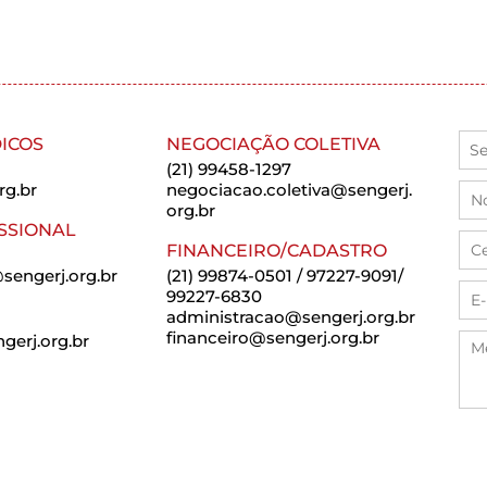
ICOS
NEGOCIAÇÃO COLETIVA
(21) 99458-1297
rg.br
negociacao.coletiva@sengerj.
org.br
SSIONAL
FINANCEIRO/CADASTRO
sengerj.org.br
(21) 99874-0501 / 97227-9091/
99227-6830
administracao@sengerj.org.br
financeiro@sengerj.org.br
erj.org.br