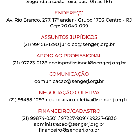
Segunda a sexta-feira, das 10h às 18h
ENDEREÇO
Av. Rio Branco, 277, 17º andar - Grupo 1703 Centro - RJ
Cep: 20.040-009
ASSUNTOS JURÍDICOS
(21) 99456-1290
juridico@sengerj.org.br
APOIO AO PROFISSIONAL
(21) 97223-2128
apoioprofissional@sengerj.org.br
COMUNICAÇÃO
comunicacao@sengerj.org.br
NEGOCIAÇÃO COLETIVA
(21) 99458-1297
negociacao.coletiva@sengerj.org.br
FINANCEIRO/CADASTRO
(21) 99874-0501 / 97227-9091/ 99227-6830
administracao@sengerj.org.br
financeiro@sengerj.org.br