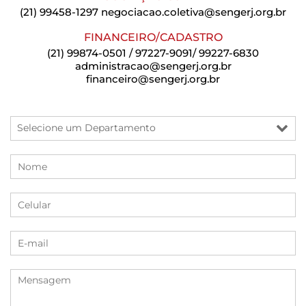
(21) 99458-1297
negociacao.coletiva@sengerj.org.br
FINANCEIRO/CADASTRO
(21) 99874-0501 / 97227-9091/ 99227-6830
administracao@sengerj.org.br
financeiro@sengerj.org.br