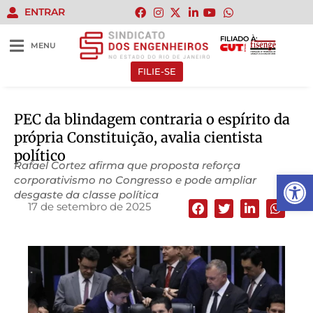
ENTRAR
FILIADO À:
MENU
FILIE-SE
PEC da blindagem contraria o espírito da
própria Constituição, avalia cientista
político
Rafael Cortez afirma que proposta reforça
Abrir 
corporativismo no Congresso e pode ampliar
desgaste da classe política
17 de setembro de 2025