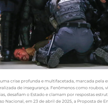
a uma crise profunda e multifacetada, marcada pela e
ralizada de insegurança. Fenômenos como roubos, vi
ias, desafiam o Estado e clamam por respostas estrut
o Nacional, em 23 de abril de 2025, a Proposta de E