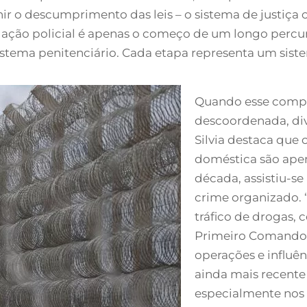
ir o descumprimento das leis – o sistema de justiça cri
a ação policial é apenas o começo de um longo percur
sistema penitenciário. Cada etapa representa um sistem
Quando esse compl
descoordenada, div
Silvia destaca que 
doméstica são apen
década, assistiu-s
crime organizado. 
tráfico de drogas,
Primeiro Comando 
operações e influ
ainda mais recente
especialmente nos ú