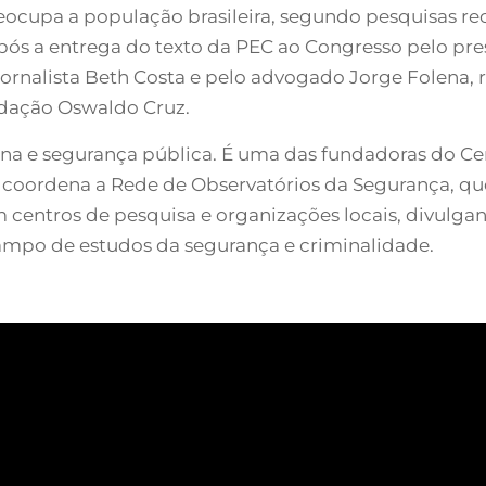
ocupa a população brasileira, segundo pesquisas rec
pós a entrega do texto da PEC ao Congresso pelo pre
ornalista Beth Costa e pelo advogado Jorge Folena, re
ndação Oswaldo Cruz.
ana e segurança pública. É uma das fundadoras do Ce
s, coordena a Rede de Observatórios da Segurança, q
m centros de pesquisa e organizações locais, divulga
campo de estudos da segurança e criminalidade.