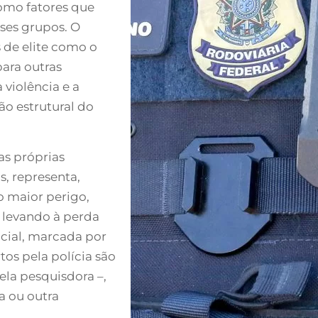
como fatores que
ses grupos. O
 de elite como o
para outras
violência e a
tão estrutural do
as próprias
as, representa,
o maior perigo,
 levando à perda
icial, marcada por
os pela polícia são
la pesquisdora –,
a ou outra