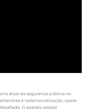
rama atual da segurança pública no
anteriores à redemocratização, opera
desafiada. O aparato estatal