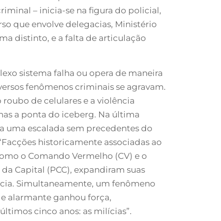
minal – inicia-se na figura do policial,
so que envolve delegacias, Ministério
a distinto, e a falta de articulação
exo sistema falha ou opera de maneira
ersos fenômenos criminais se agravam.
o roubo de celulares e a violência
as a ponta do iceberg. Na última
e a uma escalada sem precedentes do
“Facções historicamente associadas ao
 como o Comando Vermelho (CV) e o
da Capital (PCC), expandiram suas
ência. Simultaneamente, um fenômeno
 e alarmante ganhou força,
ltimos cinco anos: as milícias”.