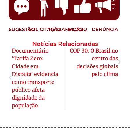
SUGESTÃO
SOLICITAÇÃO
RECLAMAÇÃO
ELOGIO
DENÚNCIA
Notícias Relacionadas
Documentário
COP 30: O Brasil no
‘Tarifa Zero:
centro das
Cidade em
decisões globais
Disputa’ evidencia
pelo clima
como transporte
público afeta
dignidade da
população