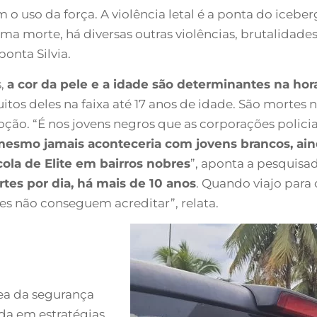
m o uso da força. A violência letal é a ponta do icebe
a morte, há diversas outras violências, brutalidade
onta Silvia.
s,
a cor da pele e a idade são determinantes na hora 
uitos deles na faixa até 17 anos de idade. São morte
ção. “É nos jovens negros que as corporações polici
mesmo jamais aconteceria com jovens brancos, a
la de Elite em bairros nobres
”, aponta a pesquisa
tes por dia, há mais de 10 anos
. Quando viajo para
les não conseguem acreditar”, relata.
rea da segurança
ada em estratégias