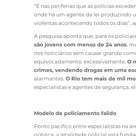
“É nas periferias que as polícias excede
onde há um agente da lei produzindo um
violentas acontecendo todos os dias”, ap
A pesquisa aponta que, para os policiai
são jovens com menos de 24 anos
, m
nos noticiários sem causar grande como
equivocadamente, excessivamente.
O 
crimes, vendendo drogas em uma esco
alarmantes.
O Rio tem mais de mil mor
especialistas e agentes de segurança, e
Modelo de policiamento falido
Ponto pacifico entre especialistas na á
pública, a letalidade policial está fund