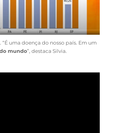
. “É uma doença do nosso país. Em um
l do mundo
”, destaca Silvia.