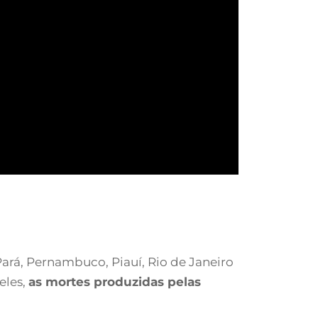
ará, Pernambuco, Piauí, Rio de Janeiro
eles,
as mortes produzidas pelas