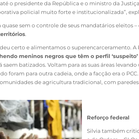
té o presidente da República e o ministro da Justiç
tiva policial muito forte e institucionalizada”, exp
á quase sem o controle de seus mandatários eleitos –
erritórios
.
u certo e alimentamos o superencarceramento. A Polí
lhendo meninos negros que têm o perfil ‘suspeito
saem batizados. Voltam para as suas áreas levando u
 foram para outra cadeia, onde a facção era o PCC. E
comunidades de agricultura tradicional, com paredes
Reforço federal
Silvia também critic