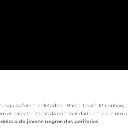
esquisa foram coletados – Bahia, Ceará, Maranhão, P
jam as características da criminalidade em cada um d
lo: o de jovens negros das periferias
.