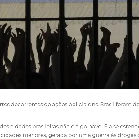
es decorrentes de ações policiais no Brasil foram d
des cidades brasileiras não é algo novo. Ela se esten
 cidades menores, gerada por uma guerra às drogas da