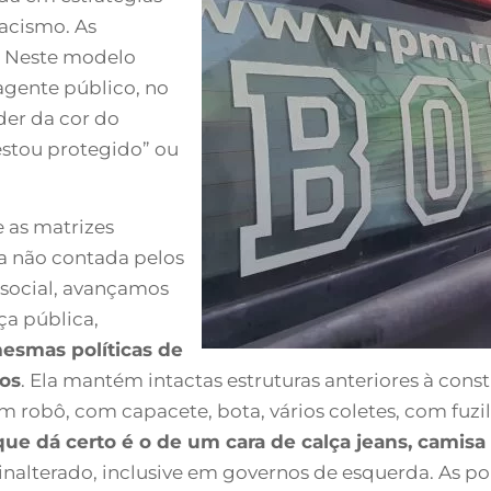
racismo. As
. Neste modelo
agente público, no
er da cor do
estou protegido” ou
 as matrizes
ira não contada pelos
 social, avançamos
a pública,
esmas políticas de
os
. Ela mantém intactas estruturas anteriores à consti
m robô, com capacete, bota, vários coletes, com fuzi
ue dá certo é o de um cara de calça jeans, camisa
inalterado, inclusive em governos de esquerda. As po