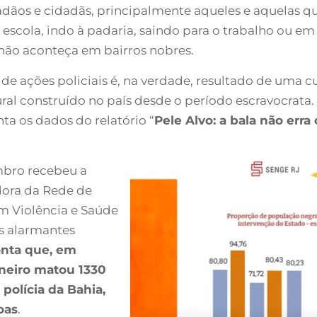
adãos e cidadãs, principalmente aqueles e aquelas qu
a escola, indo à padaria, saindo para o trabalho ou 
ão aconteça em bairros nobres.
de ações policiais é, na verdade, resultado de uma c
ural construído no país desde o período escravocrata. 
ta os dados do relatório “
Pele Alvo: a bala não erra
mbro recebeu a
adora da Rede de
m Violência e Saúde
s alarmantes
onta que, em
aneiro matou 1330
polícia da Bahia,
oas
.