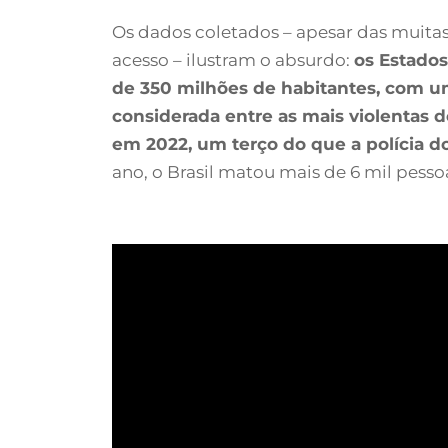
Os dados coletados – apesar das muitas
acesso – ilustram o absurdo:
os Estados
de 350 milhões de habitantes, com um
considerada entre as mais violentas
em 2022, um terço do que a polícia d
ano, o Brasil matou mais de 6 mil pesso