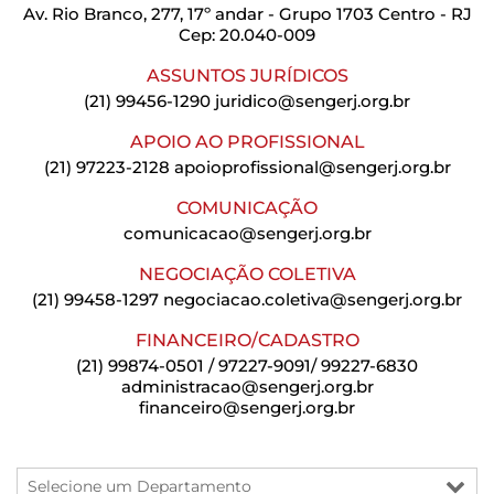
Av. Rio Branco, 277, 17º andar - Grupo 1703 Centro - RJ
Cep: 20.040-009
ASSUNTOS JURÍDICOS
(21) 99456-1290
juridico@sengerj.org.br
APOIO AO PROFISSIONAL
(21) 97223-2128
apoioprofissional@sengerj.org.br
COMUNICAÇÃO
comunicacao@sengerj.org.br
NEGOCIAÇÃO COLETIVA
(21) 99458-1297
negociacao.coletiva@sengerj.org.br
FINANCEIRO/CADASTRO
(21) 99874-0501 / 97227-9091/ 99227-6830
administracao@sengerj.org.br
financeiro@sengerj.org.br