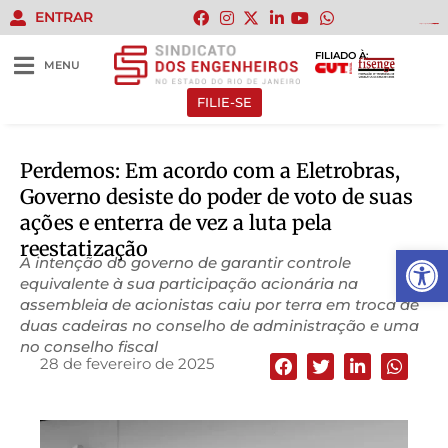
ENTRAR
slot gacor gampang menang
kampungbet
slot terbaik
slot gacor
slot gacor
situs slot
daftar slot
daftar slot
situs slot
toto slot
FILIADO À:
MENU
FILIE-SE
Perdemos: Em acordo com a Eletrobras,
Governo desiste do poder de voto de suas
ações e enterra de vez a luta pela
reestatização
Abrir 
A intenção do governo de garantir controle
equivalente à sua participação acionária na
assembleia de acionistas caiu por terra em troca de
duas cadeiras no conselho de administração e uma
no conselho fiscal
28 de fevereiro de 2025