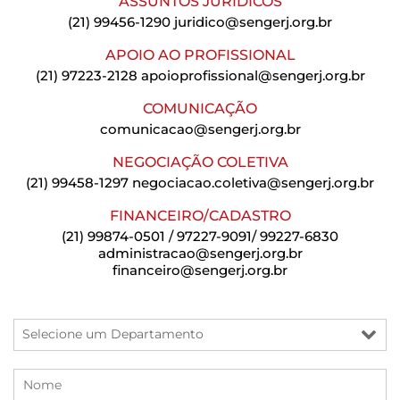
ASSUNTOS JURÍDICOS
(21) 99456-1290
juridico@sengerj.org.br
APOIO AO PROFISSIONAL
(21) 97223-2128
apoioprofissional@sengerj.org.br
COMUNICAÇÃO
comunicacao@sengerj.org.br
NEGOCIAÇÃO COLETIVA
(21) 99458-1297
negociacao.coletiva@sengerj.org.br
FINANCEIRO/CADASTRO
(21) 99874-0501 / 97227-9091/ 99227-6830
administracao@sengerj.org.br
financeiro@sengerj.org.br