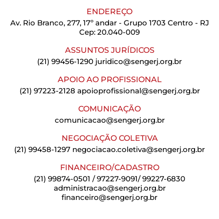
ENDEREÇO
Av. Rio Branco, 277, 17º andar - Grupo 1703 Centro - RJ
Cep: 20.040-009
ASSUNTOS JURÍDICOS
(21) 99456-1290
juridico@sengerj.org.br
APOIO AO PROFISSIONAL
(21) 97223-2128
apoioprofissional@sengerj.org.br
COMUNICAÇÃO
comunicacao@sengerj.org.br
NEGOCIAÇÃO COLETIVA
(21) 99458-1297
negociacao.coletiva@sengerj.org.br
FINANCEIRO/CADASTRO
(21) 99874-0501 / 97227-9091/ 99227-6830
administracao@sengerj.org.br
financeiro@sengerj.org.br