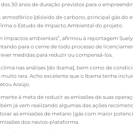
 dos 30 anos de duração previstos para o empreendi
tmosférico [dióxido de carbono, principal gás do efei
afirma o Estudo de Impacto Ambiental do projeto.
 impactos ambientais”, afirmou à reportagem Suely 
ntando para o cerne de todo processo de licenciamen
ver medidas para reduzir ou compensá-los.
ao clima nas análises [do Ibama], bem como de condic
 é muito rara. Acho excelente que o Ibama tenha inc
etou Araújo.
mente à meta de reduzir as emissões de suas opera
ambém já vem realizando algumas das ações recomen
itorar as emissões de metano (gás com maior potenc
missões dos navios-plataforma.