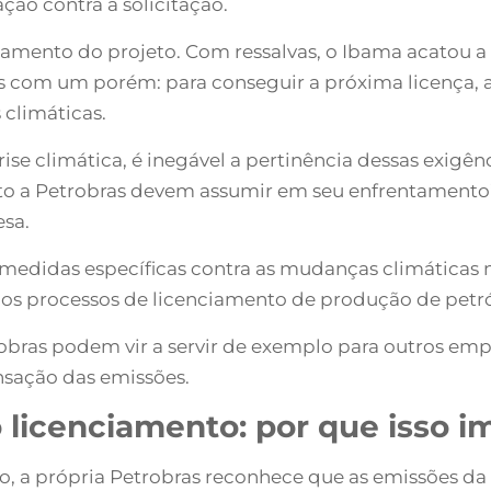
ão contra a solicitação.
nciamento do projeto. Com ressalvas, o Ibama acatou
com um porém: para conseguir a próxima licença, a d
 climáticas.
se climática, é inegável a pertinência dessas exigênc
to a Petrobras devem assumir em seu enfrentament
esa.
medidas específicas contra as mudanças climáticas n
os processos de licenciamento de produção de petróle
trobras podem vir a servir de exemplo para outros e
nsação das emissões.
 licenciamento: por que isso i
, a própria Petrobras reconhece que as emissões d