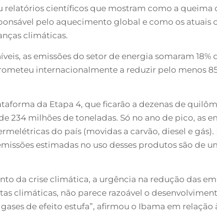
ou relatórios científicos que mostram como a queima 
responsável pelo aquecimento global e como os atuai
anças climáticas.
eis, as emissões do setor de energia somaram 18% de
prometeu internacionalmente a reduzir pelo menos 85
ataforma da Etapa 4, que ficarão a dezenas de quilôm
 de 234 milhões de toneladas. Só no ano de pico, as
ermelétricas do país (movidas a carvão, diesel e gás)
 emissões estimadas no uso desses produtos são de 
o da crise climática, a urgência na redução das emi
s climáticas, não parece razoável o desenvolviment
gases de efeito estufa”, afirmou o Ibama em relação 