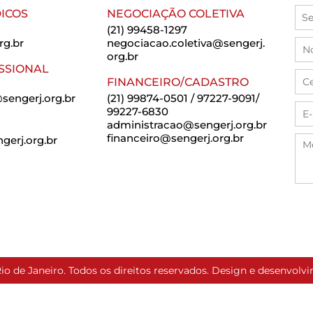
ICOS
NEGOCIAÇÃO COLETIVA
(21) 99458-1297
rg.br
negociacao.coletiva@sengerj.
org.br
SSIONAL
FINANCEIRO/CADASTRO
sengerj.org.br
(21) 99874-0501 / 97227-9091/
99227-6830
administracao@sengerj.org.br
financeiro@sengerj.org.br
erj.org.br
io de Janeiro. Todos os direitos reservados. Design e desenvol