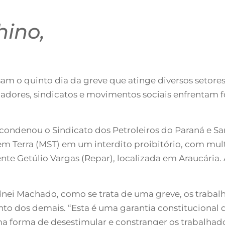
hino,
ssam o quinto dia da greve que atinge diversos setor
adores, sindicatos e movimentos sociais enfrentam f
 condenou o Sindicato dos Petroleiros do Paraná e San
 Terra (MST) em um interdito proibitório, com multa
ente Getúlio Vargas (Repar), localizada em Araucária.
ei Machado, como se trata de uma greve, os trabalh
to dos demais. “Esta é uma garantia constitucional 
uma forma de desestimular e constranger os trabalhad