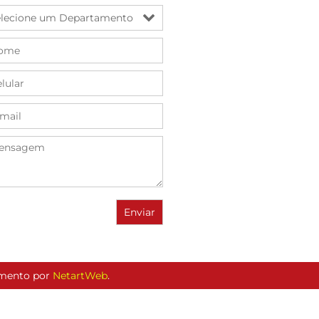
vimento por
NetartWeb
.