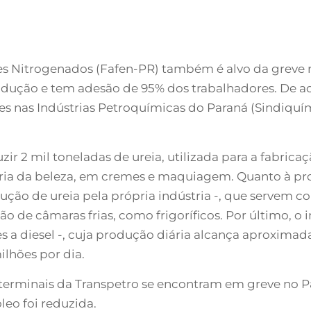
tes Nitrogenados (Fafen-PR) também é alvo da greve n
odução e tem adesão de 95% dos trabalhadores. De 
es nas Indústrias Petroquímicas do Paraná (Sindiquí
ir 2 mil toneladas de ureia, utilizada para a fabricaç
tria da beleza, em cremes e maquiagem. Quanto à pr
odução de ureia pela própria indústria -, que serve
ção de câmaras frias, como frigoríficos. Por último, 
s a diesel -, cuja produção diária alcança aproximad
ilhões por dia.
terminais da Transpetro se encontram em greve no P
eo foi reduzida.