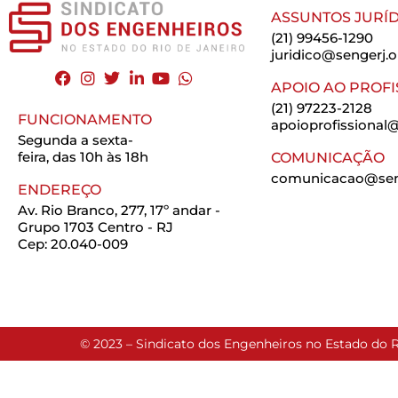
ASSUNTOS JURÍD
(21) 99456-1290
juridico@sengerj.o
APOIO AO PROFI
(21) 97223-2128
FUNCIONAMENTO
apoioprofissional@
Segunda a sexta-
feira, das 10h às 18h
COMUNICAÇÃO
comunicacao@seng
ENDEREÇO
Av. Rio Branco, 277, 17º andar -
Grupo 1703 Centro - RJ
Cep: 20.040-009
© 2023 – Sindicato dos Engenheiros no Estado do R