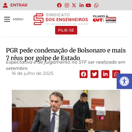
ENTRAR
FILIADO À:
MENU
FILIE-SE
PGR pede condenação de Bolsonaro e mais
7 réus por golpe de Estado
Expectativa é de julgamento no STF ser realizado em
setembro
16 de julho de 2025
Abrir 