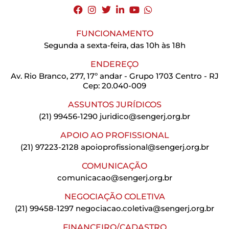
FUNCIONAMENTO
Segunda a sexta-feira, das 10h às 18h
ENDEREÇO
Av. Rio Branco, 277, 17º andar - Grupo 1703 Centro - RJ
Cep: 20.040-009
ASSUNTOS JURÍDICOS
(21) 99456-1290
juridico@sengerj.org.br
APOIO AO PROFISSIONAL
(21) 97223-2128
apoioprofissional@sengerj.org.br
COMUNICAÇÃO
comunicacao@sengerj.org.br
NEGOCIAÇÃO COLETIVA
(21) 99458-1297
negociacao.coletiva@sengerj.org.br
FINANCEIRO/CADASTRO