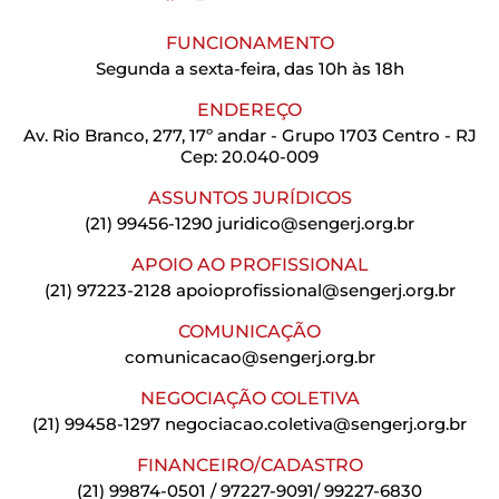
FUNCIONAMENTO
Segunda a sexta-feira, das 10h às 18h
ENDEREÇO
Av. Rio Branco, 277, 17º andar - Grupo 1703 Centro - RJ
Cep: 20.040-009
ASSUNTOS JURÍDICOS
(21) 99456-1290
juridico@sengerj.org.br
APOIO AO PROFISSIONAL
(21) 97223-2128
apoioprofissional@sengerj.org.br
COMUNICAÇÃO
comunicacao@sengerj.org.br
NEGOCIAÇÃO COLETIVA
(21) 99458-1297
negociacao.coletiva@sengerj.org.br
FINANCEIRO/CADASTRO
(21) 99874-0501 / 97227-9091/ 99227-6830