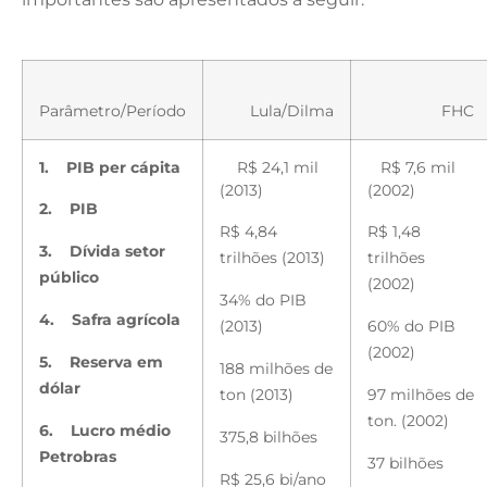
Parâmetro/Período
Lula/Dilma
FHC
1.
PIB per cápita
R$ 24,1 mil
R$ 7,6 mil
(2013)
(2002)
2.
PIB
R$ 4,84
R$ 1,48
3.
Dívida setor
trilhões (2013)
trilhões
público
(2002)
34% do PIB
4.
Safra agrícola
(2013)
60% do PIB
(2002)
5.
Reserva em
188 milhões de
dólar
ton (2013)
97 milhões de
ton. (2002)
6.
Lucro médio
375,8 bilhões
Petrobras
37 bilhões
R$ 25,6 bi/ano