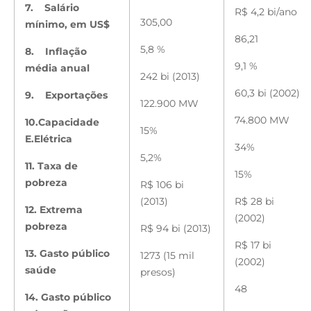
7.
Salário
R$ 4,2 bi/ano
305,00
mínimo, em US$
86,21
5,8 %
8.
Inflação
9,1 %
média anual
242 bi (2013)
60,3 bi (2002)
9.
Exportações
122.900 MW
74.800 MW
10.Capacidade
15%
E.Elétrica
34%
5,2%
11. Taxa de
15%
pobreza
R$ 106 bi
(2013)
R$ 28 bi
12. Extrema
(2002)
pobreza
R$ 94 bi (2013)
R$ 17 bi
13. Gasto público
1273 (15 mil
(2002)
saúde
presos)
48
14. Gasto público