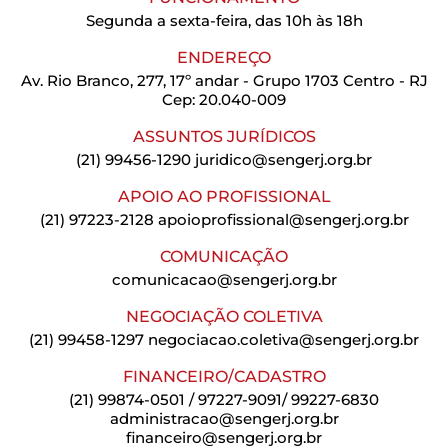
Segunda a sexta-feira, das 10h às 18h
ENDEREÇO
Av. Rio Branco, 277, 17º andar - Grupo 1703 Centro - RJ
Cep: 20.040-009
ASSUNTOS JURÍDICOS
(21) 99456-1290
juridico@sengerj.org.br
APOIO AO PROFISSIONAL
(21) 97223-2128
apoioprofissional@sengerj.org.br
COMUNICAÇÃO
comunicacao@sengerj.org.br
NEGOCIAÇÃO COLETIVA
(21) 99458-1297
negociacao.coletiva@sengerj.org.br
FINANCEIRO/CADASTRO
(21) 99874-0501 / 97227-9091/ 99227-6830
administracao@sengerj.org.br
financeiro@sengerj.org.br