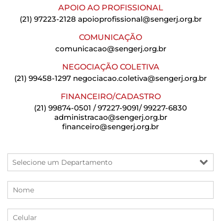
APOIO AO PROFISSIONAL
(21) 97223-2128
apoioprofissional@sengerj.org.br
COMUNICAÇÃO
comunicacao@sengerj.org.br
NEGOCIAÇÃO COLETIVA
(21) 99458-1297
negociacao.coletiva@sengerj.org.br
FINANCEIRO/CADASTRO
(21) 99874-0501 / 97227-9091/ 99227-6830
administracao@sengerj.org.br
financeiro@sengerj.org.br