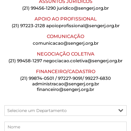
ASSUNTOS JURÍDICOS
(21) 99456-1290
juridico@sengerj.org.br
APOIO AO PROFISSIONAL
(21) 97223-2128
apoioprofissional@sengerj.org.br
COMUNICAÇÃO
comunicacao@sengerj.org.br
NEGOCIAÇÃO COLETIVA
(21) 99458-1297
negociacao.coletiva@sengerj.org.br
FINANCEIRO/CADASTRO
(21) 99874-0501 / 97227-9091/ 99227-6830
administracao@sengerj.org.br
financeiro@sengerj.org.br