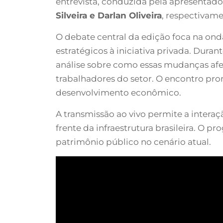
entrevista, conduzida pela apresentado
Silveira e Darlan Oliveira
, respectivam
O debate central da edição foca na onda
estratégicos à iniciativa privada. Duran
análise sobre como essas mudanças afet
trabalhadores do setor. O encontro prom
desenvolvimento econômico.
A transmissão ao vivo permite a interaç
frente da infraestrutura brasileira. O 
patrimônio público no cenário atual.