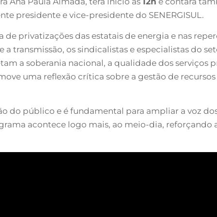
ra Ana Paula Almada, terá início às
12h
e contará tam
ente presidente e vice-presidente do SENERGISUL.
 de privatizações das estatais de energia e nas reper
te a transmissão, os sindicalistas e especialistas do 
am a soberania nacional, a qualidade dos serviços p
ove uma reflexão crítica sobre a gestão de recursos 
ão do público e é fundamental para ampliar a voz dos
programa acontece logo mais, ao meio-dia, reforçando 