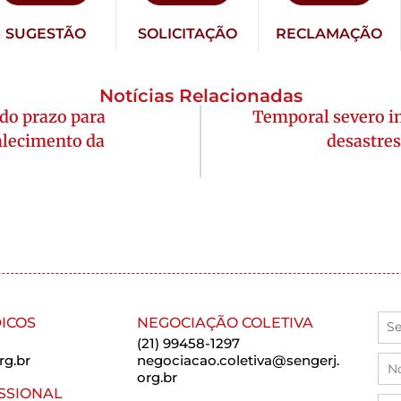
SUGESTÃO
SOLICITAÇÃO
RECLAMAÇÃO
Notícias Relacionadas
do prazo para
Temporal severo in
alecimento da
desastre
ICOS
NEGOCIAÇÃO COLETIVA
(21) 99458-1297
rg.br
negociacao.coletiva@sengerj.
org.br
SSIONAL