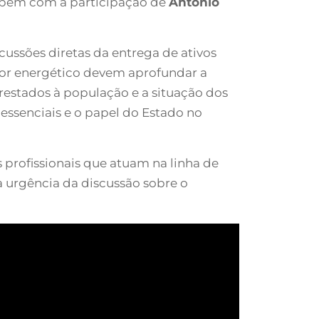
bém com a participação de
Antônio
cussões diretas da entrega de ativos
setor energético devem aprofundar a
restados à população e a situação dos
essenciais e o papel do Estado no
 profissionais que atuam na linha de
a urgência da discussão sobre o