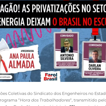
ções Coletivas do Sindicato dos Engenheiros no Estad
programa “
Hora dos Trabalhadores
“, transmitido pel