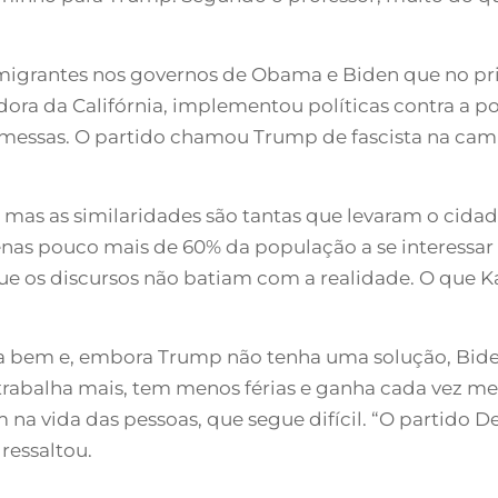
imigrantes nos governos de Obama e Biden que no p
ra da Califórnia, implementou políticas contra a p
omessas. O partido chamou Trump de fascista na ca
m, mas as similaridades são tantas que levaram o cid
penas pouco mais de 60% da população a se interess
 os discursos não batiam com a realidade. O que Kam
a bem e, embora Trump não tenha uma solução, Bide
trabalha mais, tem menos férias e ganha cada vez me
m na vida das pessoas, que segue difícil. “O partido
 ressaltou.