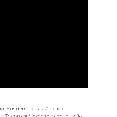
p. E os democratas são parte do
ue Trump está fazendo é continuação