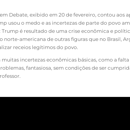
m Debate, exibido em 20 de fevereiro, contou aos ap
p usou o medo e as incertezas de parte do povo amer
 Trump é resultado de uma crise econômica e polític
ão norte-americana de outras figuras que no Brasil, 
izar receios legítimos do povo.
 muitas incertezas econômicas básicas, como a falta
problemas, fantasiosa, sem condições de ser cumpri
rofessor.