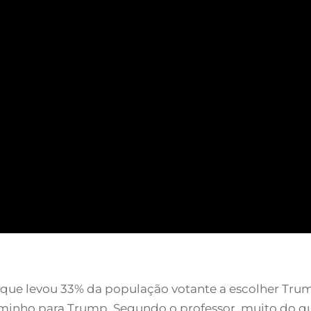
que levou 33% da população votante a escolher Trum
minho para Trump. Segundo o professor, muito do q