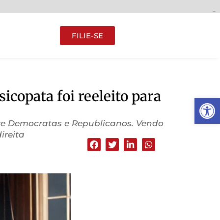
toto togel
hari ini
FILIE-SE
copata foi reeleito para
Abrir 
tre Democratas e Republicanos. Vendo
ireita