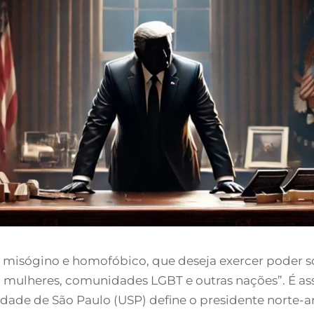
 misógino e homofóbico, que deseja exercer poder so
s, mulheres, comunidades LGBT e outras nações”. É as
idade de São Paulo (USP) define o presidente norte-