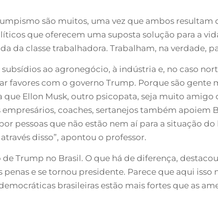
 trumpismo são muitos, uma vez que ambos resultam d
olíticos que oferecem uma suposta solução para a vi
a da classe trabalhadora. Trabalham, na verdade, par
subsídios ao agronegócio, à indústria e, no caso nort
scar favores com o governo Trump. Porque são gente
a que Ellon Musk, outro psicopata, seja muito amigo 
es empresários, coaches, sertanejos também apoiem Bo
por pessoas que não estão nem aí para a situação do
através disso”, apontou o professor.
de Trump no Brasil. O que há de diferença, destacou 
 penas e se tornou presidente. Parece que aqui isso n
 democráticas brasileiras estão mais fortes que as am