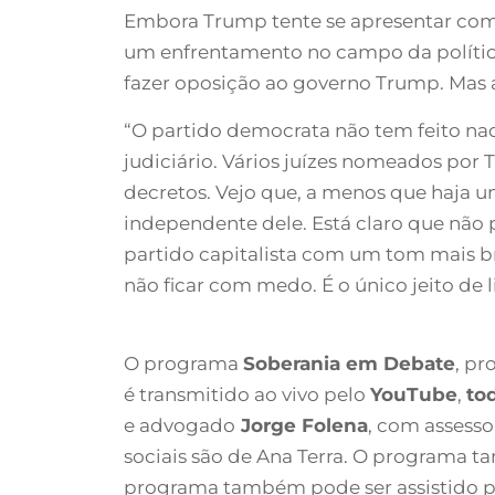
Embora Trump tente se apresentar como 
um enfrentamento no campo da política
fazer oposição ao governo Trump. Mas 
“O partido democrata não tem feito nad
judiciário. Vários juízes nomeados po
decretos. Vejo que, a menos que haja um
independente dele. Está claro que não p
partido capitalista com um tom mais bra
não ficar com medo. É o único jeito de 
O programa
Soberania em Debate
, pr
é transmitido ao vivo pelo
YouTube
,
tod
e advogado
Jorge Folena
, com assesso
sociais são de Ana Terra. O programa t
programa também pode ser assistido p