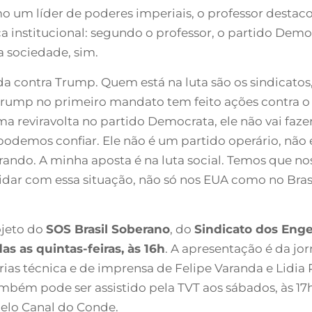
um líder de poderes imperiais, o professor destacou
 institucional: segundo o professor, o partido De
a sociedade, sim.
a contra Trump. Quem está na luta são os sindicatos
r Trump no primeiro mandato tem feito ações contra 
a reviravolta no partido Democrata, ele não vai fazer
odemos confiar. Ele não é um partido operário, não é
ndo. A minha aposta é na luta social. Temos que nos o
lidar com essa situação, não só nos EUA como no Bras
ojeto do
SOS Brasil Soberano
, do
Sindicato dos Enge
as as quintas-feiras, às 16h
. A apresentação é da jor
rias técnica e de imprensa de Felipe Varanda e Lidia
ambém pode ser assistido pela TVT aos sábados, às 17
elo Canal do Conde.