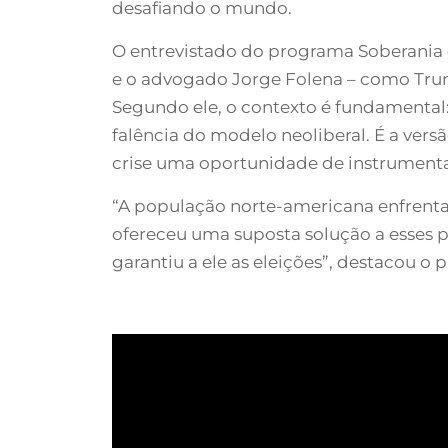
desafiando o mundo.
O entrevistado do programa Soberania e
e o advogado Jorge Folena – como Trum
Segundo ele, o contexto é fundamental:
falência do modelo neoliberal. É a vers
crise uma oportunidade de instrumental
“A população norte-americana enfrenta
ofereceu uma suposta solução a esses 
garantiu a ele as eleições”, destacou o p