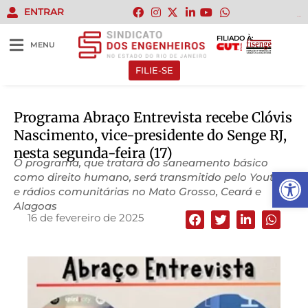
ENTRAR
bento4d
FILIADO À:
MENU
FILIE-SE
Programa Abraço Entrevista recebe Clóvis
Nascimento, vice-presidente do Senge RJ,
nesta segunda-feira (17)
O programa, que tratará do saneamento básico
Abrir 
como direito humano, será transmitido pelo Youtube
e rádios comunitárias no Mato Grosso, Ceará e
Alagoas
16 de fevereiro de 2025