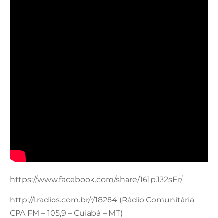
https://www.facebook.com/share/161pJ32sEr/
http://l.radios.com.br/r/18284 (Rádio Comunitária
CPA FM – 105,9 – Cuiabá – MT)