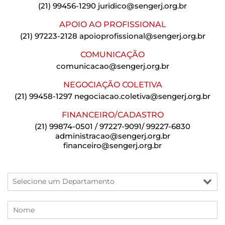
(21) 99456-1290
juridico@sengerj.org.br
APOIO AO PROFISSIONAL
(21) 97223-2128
apoioprofissional@sengerj.org.br
COMUNICAÇÃO
comunicacao@sengerj.org.br
NEGOCIAÇÃO COLETIVA
(21) 99458-1297
negociacao.coletiva@sengerj.org.br
FINANCEIRO/CADASTRO
(21) 99874-0501 / 97227-9091/ 99227-6830
administracao@sengerj.org.br
financeiro@sengerj.org.br