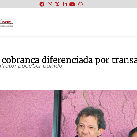
:
 cobrança diferenciada por trans
nfrator pode ser punido