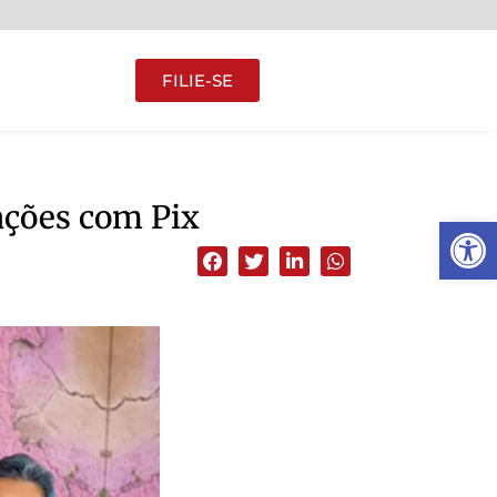
FILIE-SE
ações com Pix
Abrir 