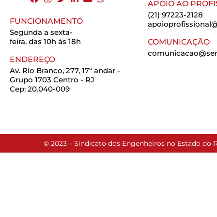
APOIO AO PROFI
(21) 97223-2128
FUNCIONAMENTO
apoioprofissional@
Segunda a sexta-
feira, das 10h às 18h
COMUNICAÇÃO
comunicacao@seng
ENDEREÇO
Av. Rio Branco, 277, 17º andar -
Grupo 1703 Centro - RJ
Cep: 20.040-009
© 2023 – Sindicato dos Engenheiros no Estado do R