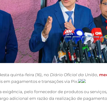
sta quinta-feira (16), no
Diário Oficial da União
,
med
is em pagamentos e transações via Pix.
 a exigência, pelo fornecedor de produtos ou serviços
ncargo adicional em razão da realização de pagamentos