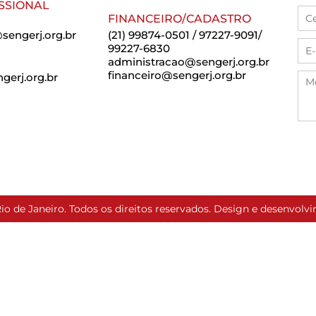
SSIONAL
FINANCEIRO/CADASTRO
sengerj.org.br
(21) 99874-0501 / 97227-9091/
99227-6830
administracao@sengerj.org.br
financeiro@sengerj.org.br
erj.org.br
io de Janeiro. Todos os direitos reservados. Design e desenvol