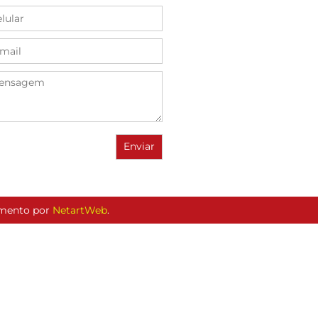
vimento por
NetartWeb
.