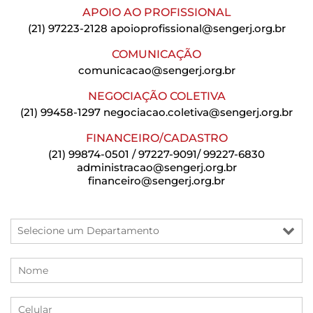
APOIO AO PROFISSIONAL
(21) 97223-2128
apoioprofissional@sengerj.org.br
COMUNICAÇÃO
comunicacao@sengerj.org.br
NEGOCIAÇÃO COLETIVA
(21) 99458-1297
negociacao.coletiva@sengerj.org.br
FINANCEIRO/CADASTRO
(21) 99874-0501 / 97227-9091/ 99227-6830
administracao@sengerj.org.br
financeiro@sengerj.org.br