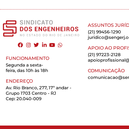
ASSUNTOS JURÍD
(21) 99456-1290
juridico@sengerj.o
APOIO AO PROFI
(21) 97223-2128
FUNCIONAMENTO
apoioprofissional@
Segunda a sexta-
feira, das 10h às 18h
COMUNICAÇÃO
comunicacao@seng
ENDEREÇO
Av. Rio Branco, 277, 17º andar -
Grupo 1703 Centro - RJ
Cep: 20.040-009