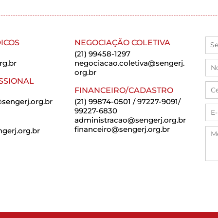
ICOS
NEGOCIAÇÃO COLETIVA
(21) 99458-1297
rg.br
negociacao.coletiva@sengerj.
org.br
SSIONAL
FINANCEIRO/CADASTRO
sengerj.org.br
(21) 99874-0501 / 97227-9091/
99227-6830
administracao@sengerj.org.br
financeiro@sengerj.org.br
erj.org.br