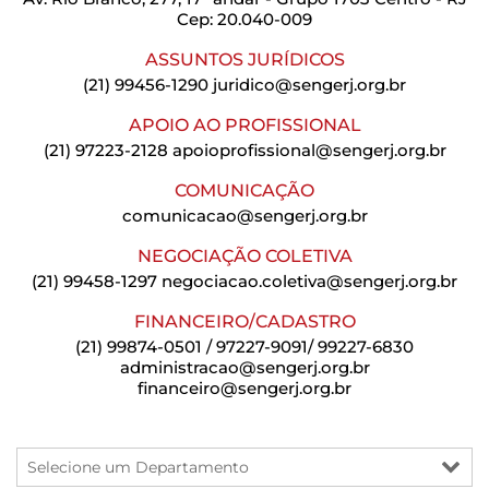
Cep: 20.040-009
ASSUNTOS JURÍDICOS
(21) 99456-1290
juridico@sengerj.org.br
APOIO AO PROFISSIONAL
(21) 97223-2128
apoioprofissional@sengerj.org.br
COMUNICAÇÃO
comunicacao@sengerj.org.br
NEGOCIAÇÃO COLETIVA
(21) 99458-1297
negociacao.coletiva@sengerj.org.br
FINANCEIRO/CADASTRO
(21) 99874-0501 / 97227-9091/ 99227-6830
administracao@sengerj.org.br
financeiro@sengerj.org.br