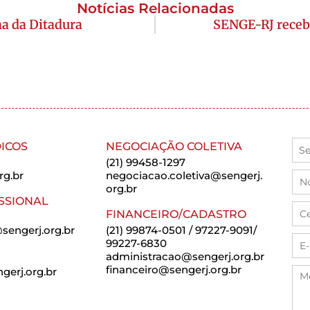
Notícias Relacionadas
a da Ditadura
SENGE-RJ recebe
ICOS
NEGOCIAÇÃO COLETIVA
(21) 99458-1297
rg.br
negociacao.coletiva@sengerj.
org.br
SSIONAL
FINANCEIRO/CADASTRO
sengerj.org.br
(21) 99874-0501 / 97227-9091/
99227-6830
administracao@sengerj.org.br
financeiro@sengerj.org.br
erj.org.br