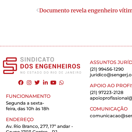
Documento revela engenheiro vítim
ASSUNTOS JURÍD
(21) 99456-1290
juridico@sengerj.o
APOIO AO PROFI
(21) 97223-2128
FUNCIONAMENTO
apoioprofissional@
Segunda a sexta-
feira, das 10h às 18h
COMUNICAÇÃO
comunicacao@seng
ENDEREÇO
Av. Rio Branco, 277, 17º andar -
Grupo 1703 Centro - RJ