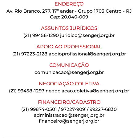
ENDEREÇO
Av. Rio Branco, 277, 17º andar - Grupo 1703 Centro - RJ
Cep: 20.040-009
ASSUNTOS JURÍDICOS
(21) 99456-1290
juridico@sengerj.org.br
APOIO AO PROFISSIONAL
(21) 97223-2128
apoioprofissional@sengerj.org.br
COMUNICAÇÃO
comunicacao@sengerj.org.br
NEGOCIAÇÃO COLETIVA
(21) 99458-1297
negociacao.coletiva@sengerj.org.br
FINANCEIRO/CADASTRO
(21) 99874-0501 / 97227-9091/ 99227-6830
administracao@sengerj.org.br
financeiro@sengerj.org.br