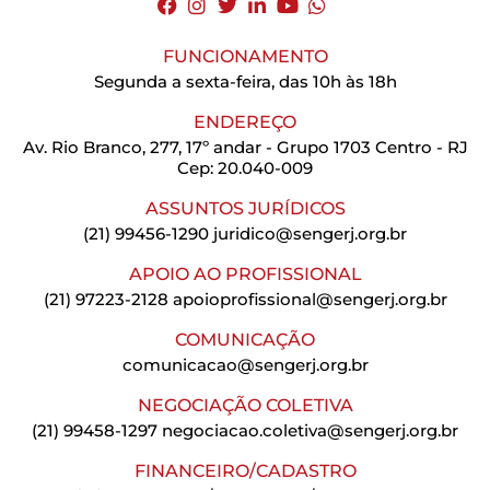
FUNCIONAMENTO
Segunda a sexta-feira, das 10h às 18h
ENDEREÇO
Av. Rio Branco, 277, 17º andar - Grupo 1703 Centro - RJ
Cep: 20.040-009
ASSUNTOS JURÍDICOS
(21) 99456-1290
juridico@sengerj.org.br
APOIO AO PROFISSIONAL
(21) 97223-2128
apoioprofissional@sengerj.org.br
COMUNICAÇÃO
comunicacao@sengerj.org.br
NEGOCIAÇÃO COLETIVA
(21) 99458-1297
negociacao.coletiva@sengerj.org.br
FINANCEIRO/CADASTRO