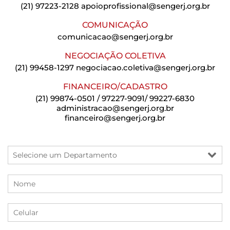
(21) 97223-2128
apoioprofissional@sengerj.org.br
COMUNICAÇÃO
comunicacao@sengerj.org.br
NEGOCIAÇÃO COLETIVA
(21) 99458-1297
negociacao.coletiva@sengerj.org.br
FINANCEIRO/CADASTRO
(21) 99874-0501 / 97227-9091/ 99227-6830
administracao@sengerj.org.br
financeiro@sengerj.org.br